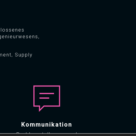
hlossenes
ngenieurwesens,
ment, Supply
Kommunikation
Problemstellungen und