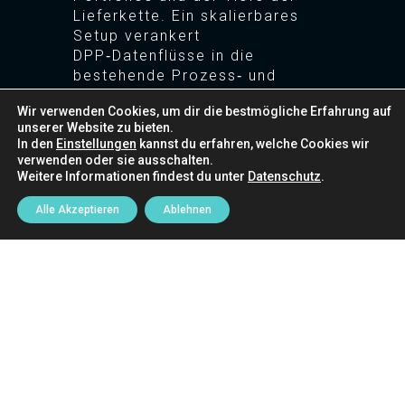
Lieferkette. Ein skalierbares
Setup verankert
DPP‑Datenflüsse in die
bestehende Prozess‑ und
Systemlandschaft und reduziert
Wir verwenden Cookies, um dir die bestmögliche Erfahrung auf
damit manuelle Aufwände im
unserer Website zu bieten.
Tagesgeschäft.
In den
Einstellungen
kannst du erfahren, welche Cookies wir
verwenden oder sie ausschalten.
Weitere Informationen findest du unter
Datenschutz
.
Alle Akzeptieren
Ablehnen
Unser Beitrag
Reifegradbewertung
–
Wir